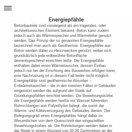
Energiepfähle
Betonbauteile sind vorwiegend als ein tragendes, oder
architektonisches Element bekannt. Beton kann zudem
jedoch auch als Wärmespeicher und Wärmeleiter genutzt
werden. Das Prinzip der so genannten Energiepfähle
bezeichnet man auch als Geothermie. Energiepfähle aus
Beton werden dabei zu Heizzwecken genutzt, wobei sich
grundsätzlich jede erdberührte Betonfläche
dementsprechend einrichten ließe. Die Energiepfähle
enthalten dabei einen Wärmetauscher, dessen Einbau
jedoch nur bei der Errichtung des Bauwerkes erfolgen kann,
eine Nachrüstung ist in diesem Fall leider nicht möglich.
Energiepfähle sind geothermische Absorber –
Erdwärmetauscher – die in den meisten Fällen in Gebäuden
eingesetzt werden die aufgrund der Statik auf
Gründungspfählen errichtet werden. Die Bewehrungskörbe
der Energiepfähle werden hierfür mit Wasser führenden
Rohrschlangen aus Polyethylen belegt, die somit der
Wärme- und Kälteversorgung des Gebäudes dienen. Der
Belegungsgrad eines Energiepfahles hängt dabei im
Wesentlichen von dem Querschnitt des eingestellten
Bewehrungskorbes ab. Die Rohrleitungen werden dabei in
der Regel in einem Abstand von 20-30 Zentimetern an der