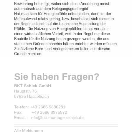
Bewehrung befestigt, wobei sich diese Anordnung meist
automatisch aus dem Belegungsgrad ergibt.
Hat man sich für Energiepfähle entschieden, dann ist der
Mehraufwand relativ gering, bzw. beschränkt sich dieser in
der Regel lediglich auf die technische Ausstattung der
Pfähle. Die Nutzung von Energiepfählen bringt vor allem
einen wirtschaftlichen Vorteil, weil in der Regel nur diese
Bauteile für die Nutzung heran gezogen werden, die aus
statischen Gründen ohnehin hätten errichtet werden müssen.
Zusätzliche Bohr- und Verlegearbeiten fallen aus diesem
Grunde nicht an.
Sie haben Fragen?
BKT Schick GmbH
Hauptstr. 76
57635 Hasselbach
Telefon: +49 2686 9886281
Fax: +49 2686 8975572
Email : info@bkt-montage-schick.de
Alle Meldungen