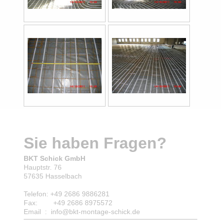
Sie haben Fragen?
BKT Schick GmbH
Hauptstr. 76
57635 Hasselbach
Telefon: +49 2686 9886281
Fax: +49 2686 8975572
Email : info@bkt-montage-schick.de